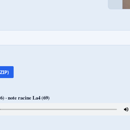
ZIP)
) · note racine La4 (69)