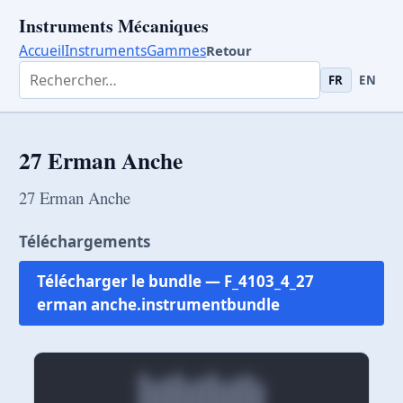
Instruments Mécaniques
Accueil
Instruments
Gammes
Retour
Rechercher dans les instruments
FR
EN
27 Erman Anche
27 Erman Anche
Téléchargements
Télécharger le bundle — F_4103_4_27
erman anche.instrumentbundle