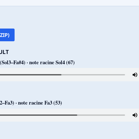
ZIP)
ULT
ol3–Fa#4) · note racine Sol4 (67)
–Fa3) · note racine Fa3 (53)