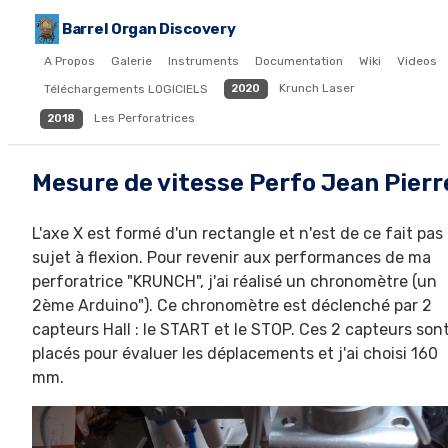
Barrel Organ Discovery
A Propos
Galerie
Instruments
Documentation
Wiki
Videos
Krunch Laser
Téléchargements LOGICIELS
2020
Les Perforatrices
2018
Mesure de vitesse Perfo Jean Pierr
L'axe X est formé d'un rectangle et n'est de ce fait pas
sujet à flexion. Pour revenir aux performances de ma
perforatrice "KRUNCH", j'ai réalisé un chronomètre (un
2ème Arduino"). Ce chronomètre est déclenché par 2
capteurs Hall : le START et le STOP. Ces 2 capteurs son
placés pour évaluer les déplacements et j'ai choisi 160
mm.