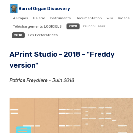
Barrel Organ Discovery
A Propos
Galerie
Instruments
Documentation
Wiki
Videos
Krunch Laser
Téléchargements LOGICIELS
2020
Les Perforatrices
2018
APrint Studio - 2018 - "Freddy
version"
Patrice Freydiere - Juin 2018