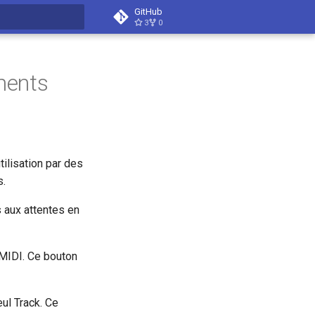
GitHub
3
0
t searching
ments
tilisation par des
s.
s aux attentes en
 MIDI. Ce bouton
eul Track. Ce