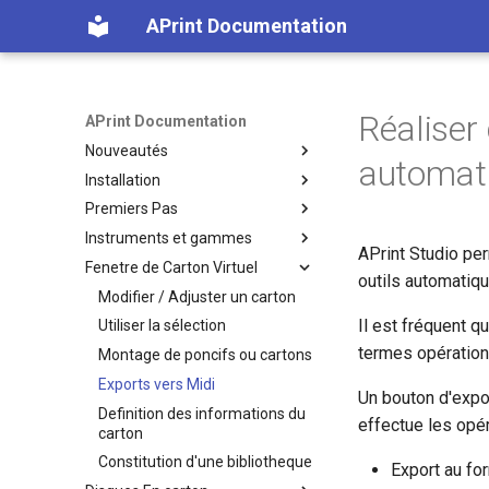
APrint Documentation
Réaliser
APrint Documentation
Nouveautés
automat
Installation
Introduction
Premiers Pas
2022
Récupérer les fichiers
d'installation
Instruments et gammes
2020 Fix1
Utiliser un fichier Midi
APrint Studio per
Installation, paramétrage
Fenetre de Carton Virtuel
2020
Travailler avec les cartons
Récupérer des instruments
outils automatiq
Installation sous Windows
existants
2019
Modifier / Adjuster un carton
Description des fichiers
Note sur l'enregistrement
Il est fréquent q
2018
Utiliser la sélection
installés
d'instruments
termes opération
2017
Montage de poncifs ou cartons
Lancement manuel en ligne de
Creer un instrument pas à pas
Exports vers Midi
commande
Un bouton d'expor
Definition des informations du
effectue les opér
carton
Constitution d'une bibliotheque
Export au for