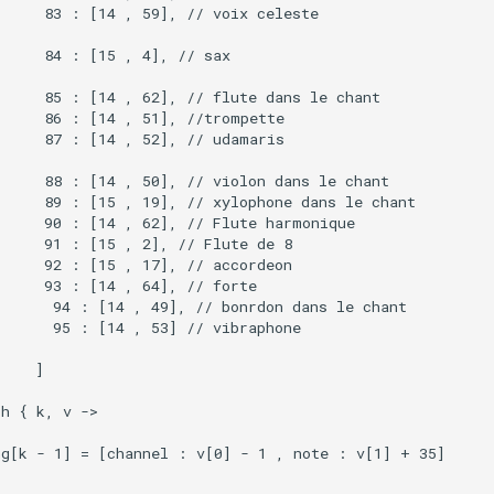
     83 : [14 , 59], // voix celeste

     84 : [15 , 4], // sax

     85 : [14 , 62], // flute dans le chant

     86 : [14 , 51], //trompette

     87 : [14 , 52], // udamaris

     88 : [14 , 50], // violon dans le chant

     89 : [15 , 19], // xylophone dans le chant

     90 : [14 , 62], // Flute harmonique

     91 : [15 , 2], // Flute de 8

     92 : [15 , 17], // accordeon

     93 : [14 , 64], // forte

      94 : [14 , 49], // bonrdon dans le chant

      95 : [14 , 53] // vibraphone

    ]

h { k, v ->

g[k - 1] = [channel : v[0] - 1 , note : v[1] + 35]
