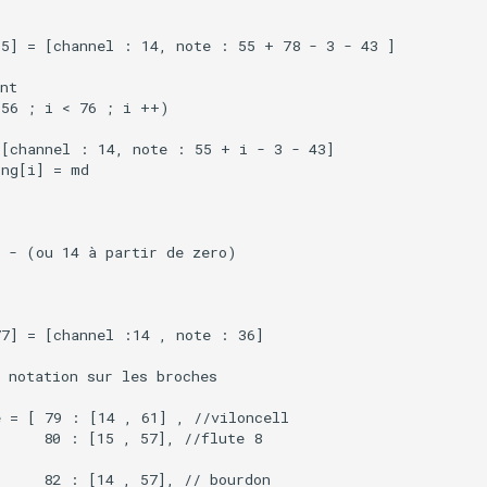
5] = [channel : 14, note : 55 + 78 - 3 - 43 ]

nt

56 ; i < 76 ; i ++)

[channel : 14, note : 55 + i - 3 - 43]

ng[i] = md

 - (ou 14 à partir de zero)

7] = [channel :14 , note : 36]

 notation sur les broches

 = [ 79 : [14 , 61] , //viloncell

     80 : [15 , 57], //flute 8

     82 : [14 , 57], // bourdon
