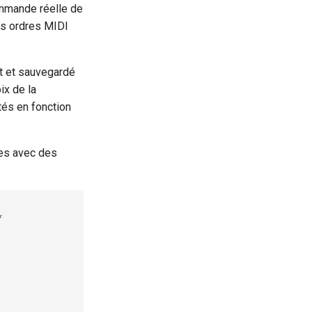
ommande réelle de
les ordres MIDI
nt et sauvegardé
ix de la
tés en fonction
res avec des

