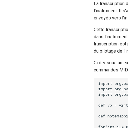
La transcription 
l'instrument. Il s
envoyés vers l'in
Cette transcripti
dans l'instrument 
transcription est
du pilotage de l'
Ci dessous un ex
commandes MIDI 
import org.ba
import org.ba
import org.ba
def vb = virt
def notemappi
for(int i = 0