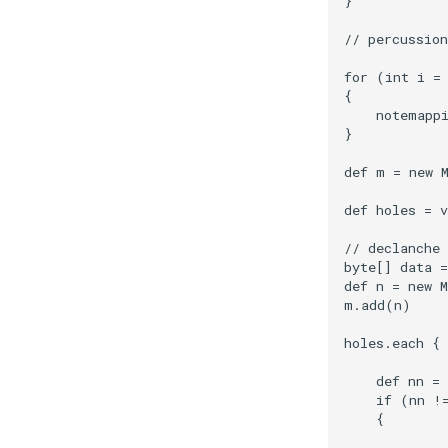
}

// percussion
for (int i = 
{

    notemappi
}

def m = new M
def holes = v
// declanche 
byte[] data =
def n = new M
m.add(n)

holes.each {

    def nn = 
    if (nn !=
    {
