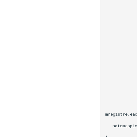
             
             
             
             
             
             
             
             
             
             
             
             
             
             
mregistre.eac
   notemappin