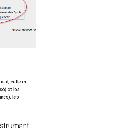
ent, celle ci
sé) et les
nce), les
nstrument