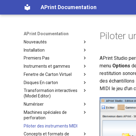
APrint Documentation
Piloter 
APrint Documentation
Nouveautés
Installation
Introduction
APrint Studio per
Premiers Pas
2022
Récupérer les fichiers
d'installation
menu
Options
de
Instruments et gammes
2020 Fix1
Utiliser un fichier Midi
Installation, paramétrage
restitution sonore
Fenetre de Carton Virtuel
2020
Travailler avec les cartons
Récupérer des instruments
Installation sous Windows
existants
des échantillons 
Disques En carton
2019
Modifier / Adjuster un carton
Description des fichiers
Note sur l'enregistrement
MIDI le jeu d'un 
Transformation interactives
2018
Utiliser la sélection
Creer des disques de cartons
installés
d'instruments
(Model Editor)
2017
Montage de poncifs ou cartons
Lancement manuel en ligne de
Creer un instrument pas à pas
Numériser
Model Editor
Exports vers Midi
commande
Machines spéciales de
Prendre en main le model
Numeriser un carton
Definition des informations du
perforation
editor
carton
Utiliser une WebCam, avec
Piloter des instruments MIDI
Un cas d'utilisation : 49
prise de vues
Perforer un carton
Constitution d'une bibliotheque
Limonaire
Concepts et formats de
Utiliser une Video pour scanner
Comment perforer un carton