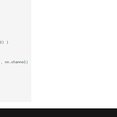
2) )

, nn.channel)
