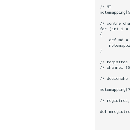
// MI

notemapping[5
// contre cha
for (int i = 
{

    def md = 
    notemappi
}

// registres

// channel 15
// declenche

notemapping[7
// registres,
def mregistre
             
             