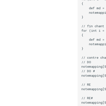
{

    def md = 
    notemappi
}

// fin chant

for (int i = 
{

    def md = 
    notemappi
}

// contre cha
// DO

notemapping[5
// DO #

notemapping[5
// RE

notemapping[5
// RE#

notemapping[5