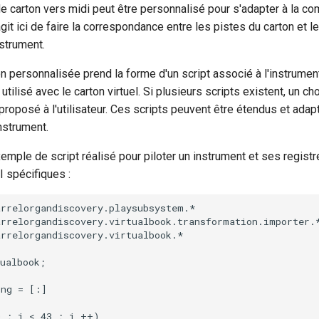
de carton vers midi peut être personnalisé pour s'adapter à la c
'agit ici de faire la correspondance entre les pistes du carton et 
strument.
on personnalisée prend la forme d'un script associé à l'instrume
utilisé avec le carton virtuel. Si plusieurs scripts existent, un cho
 proposé à l'utilisateur. Ces scripts peuvent être étendus et adap
instrument.
emple de script réalisé pour piloter un instrument et ses regist
spécifiques :
rrelorgandiscovery.playsubsystem.*

rrelorgandiscovery.virtualbook.transformation.importer.*
rrelorgandiscovery.virtualbook.*

ualbook;

ng = [:]

 ; i < 43 ; i ++)
