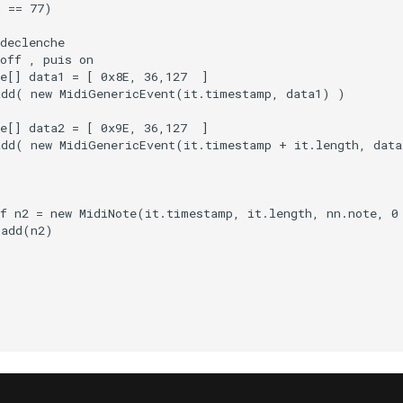
 == 77)

declenche

off , puis on

e[] data1 = [ 0x8E, 36,127  ]

dd( new MidiGenericEvent(it.timestamp, data1) )

e[] data2 = [ 0x9E, 36,127  ]

add( new MidiGenericEvent(it.timestamp + it.length, data
 

f n2 = new MidiNote(it.timestamp, it.length, nn.note, 0 
add(n2)
