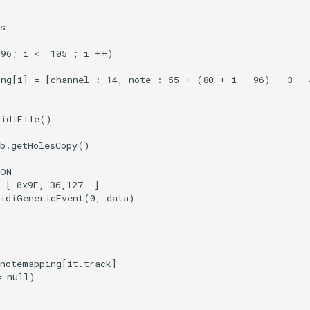
s

96; i <= 105 ; i ++)

ng[i] = [channel : 14, note : 55 + (80 + i - 96) - 3 - 4
idiFile()

b.getHolesCopy()

ON

 [ 0x9E, 36,127  ]

idiGenericEvent(0, data)

notemapping[it.track]

 null)
