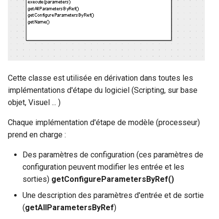
bibliotheque
Ancien Module de
Ajouter en développement
s
reconnaissance d'image
une nouvelle machine
Ajout d'un nouvel outil
e
(Avant APrint 2020)
Creer une fenêtre
a
r
c
Cette classe est utilisée en dérivation dans toutes les
implémentations d'étape du logiciel (Scripting, sur base
h
objet, Visuel ... )
i
Chaque implémentation d'étape de modèle (processeur)
n
prend en charge :
g
Des paramètres de configuration (ces paramètres de
configuration peuvent modifier les entrée et les
sorties)
getConfigureParametersByRef()
Une description des paramètres d'entrée et de sortie
(
getAllParametersByRef
)