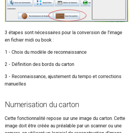
bibliotheque
Définition des bords du
Ajouter en développement
s
carton
une nouvelle machine
Ajout d'un nouvel outil
e
Conversion en Musique et
Creer une fenêtre
a
corrections manuelles
3 étapes sont nécessaires pour la conversion de l'image
r
en fichier midi ou book :
c
1 - Choix du modèle de reconnaissance
h
2 - Définition des bords du carton
i
3 - Reconnaissance, ajustement du tempo et corrections
n
manuelles
g
Numerisation du carton
Cette fonctionnalité repose sur une image du carton. Cette
image doit être créée au préalable par un scanner ou une