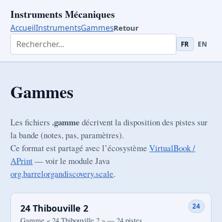
Instruments Mécaniques
Accueil
Instruments
Gammes
Retour
Rechercher dans les instruments
FR
EN
Gammes
.gamme
Les fichiers
décrivent la disposition des pistes sur
la bande (notes, pas, paramètres).
Ce format est partagé avec l’écosystème
VirtualBook /
APrint
— voir le module Java
org.barrelorgandiscovery.scale
.
24
24 Thibouville 2
Gamme « 24 Thibouville 2 » — 24 pistes.